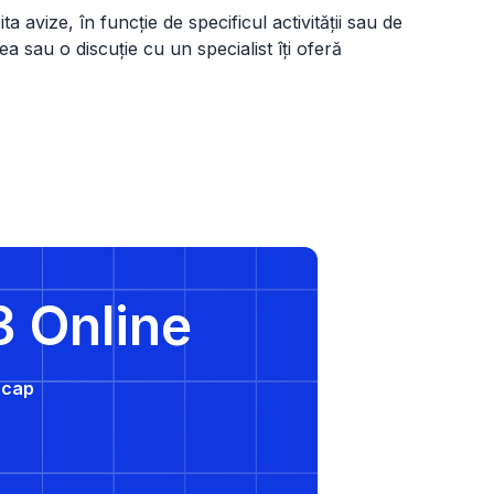
a avize, în funcție de specificul activității sau de
ea sau o discuție cu un specialist îți oferă
3 Online
e cap