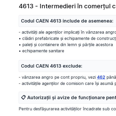
4613 - Intermedieri în comerţul c
Codul CAEN 4613 include de asemenea:
- activități ale agenților implicați în vânzarea angr
• clădiri prefabricate și echipamente de construcți
• paleți și containere din lemn și părțile acestora
• echipamente sanitare
Codul CAEN 4613 exclude:
- vânzarea angro pe cont propriu, vezi
462
până
- activitățile agenților de comision care își asum
📋 Autorizații și avize de funcționare pe
Pentru desfășurarea activităților încadrate sub 