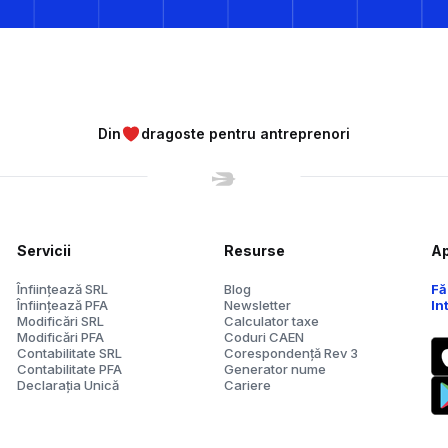
Din
dragoste pentru antreprenori
Servicii
Resurse
Ap
Înființează SRL
Blog
Fă
Înființează PFA
Newsletter
In
Modificări SRL
Calculator taxe
Modificări PFA
Coduri CAEN
Contabilitate SRL
Corespondență Rev 3
Contabilitate PFA
Generator nume
Declarația Unică
Cariere