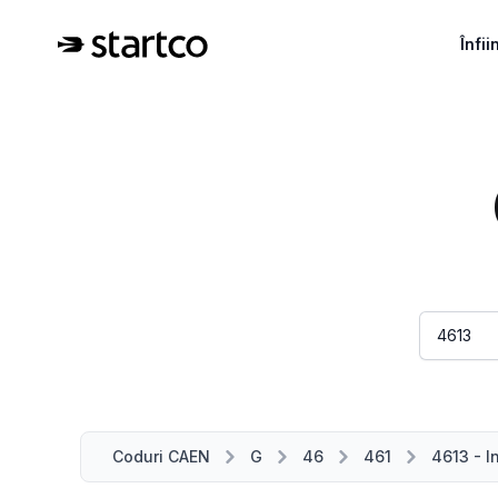
Înfi
Coduri CAEN
G
46
461
4613 - I