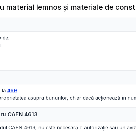
u material lemnos şi materiale de constr
o de:
i
 la
469
ă proprietatea asupra bunurilor, chiar dacă acționează în num
ntru CAEN
4613
codul CAEN 4613, nu este necesară o autorizație sau un aviz