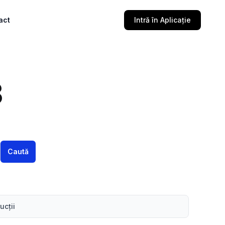
act
Intră în Aplicație
3
Caută
ucţii