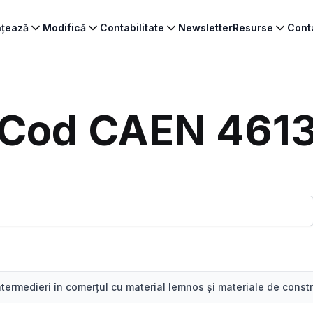
ințează
Modifică
Contabilitate
Newsletter
Resurse
Cont
Cod CAEN 461
ntermedieri în comerţul cu material lemnos şi materiale de constr