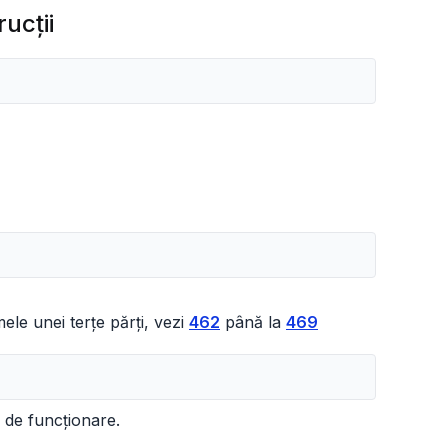
ucţii
ele unei terțe părți, vezi
462
până la
469
 de funcționare.