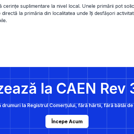
cerințe suplimentare la nivel local. Unele primării pot solicit
irectă la primăria din localitatea unde îți desfășori activitat
ile.
zează la CAEN Rev 
 drumuri la Registrul Comerțului, fără hârtii, fără bătăi d
Începe Acum