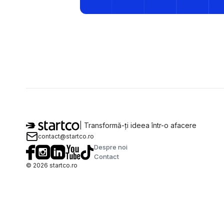
| Transformă-ți ideea într-o afacere
contact@startco.ro
Despre noi
Contact
©
2026
startco.ro