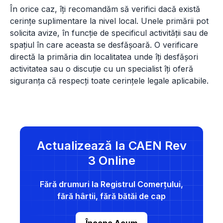
În orice caz, îți recomandăm să verifici dacă există
cerințe suplimentare la nivel local. Unele primării pot
solicita avize, în funcție de specificul activității sau de
spațiul în care aceasta se desfășoară. O verificare
directă la primăria din localitatea unde îți desfășori
activitatea sau o discuție cu un specialist îți oferă
siguranța că respecți toate cerințele legale aplicabile.
Actualizează la CAEN Rev
3 Online
Fără drumuri la Registrul Comerțului,
fără hârtii, fără bătăi de cap