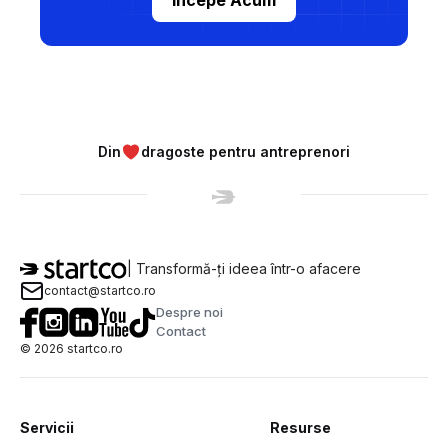
Începe Acum
Din
dragoste pentru antreprenori
| Transformă-ți ideea într-o afacere
contact@startco.ro
Despre noi
Contact
©
2026
startco.ro
Servicii
Resurse