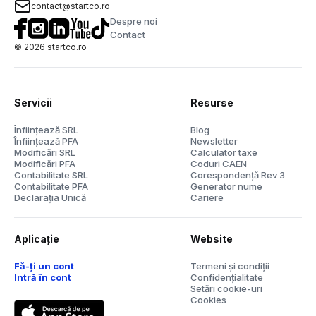
contact@startco.ro
Despre noi
Contact
©
2026
startco.ro
Servicii
Resurse
Înființează SRL
Blog
Înființează PFA
Newsletter
Modificări SRL
Calculator taxe
Modificări PFA
Coduri CAEN
Contabilitate SRL
Corespondență Rev 3
Contabilitate PFA
Generator nume
Declarația Unică
Cariere
Aplicație
Website
Fă-ți un cont
Termeni și condiții
Intră în cont
Confidențialitate
Setări cookie-uri
Cookies