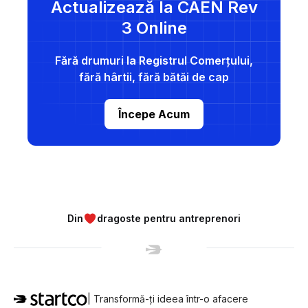
Actualizează la CAEN Rev
3 Online
Fără drumuri la Registrul Comerțului,
fără hârtii, fără bătăi de cap
Începe Acum
Din
dragoste pentru antreprenori
| Transformă-ți ideea într-o afacere