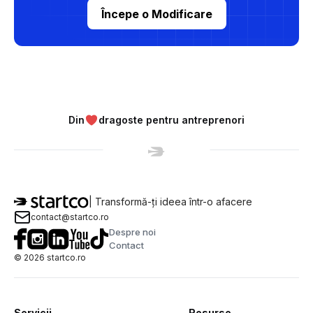
Începe o Modificare
Din
dragoste pentru antreprenori
| Transformă-ți ideea într-o afacere
contact@startco.ro
Despre noi
Contact
©
2026
startco.ro
Servicii
Resurse