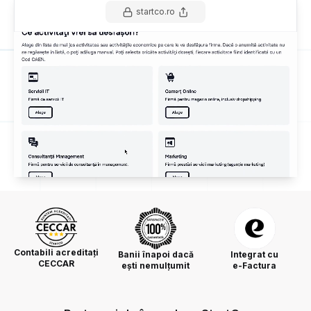
startco.ro
Contabili acreditați
Banii înapoi dacă
Integrat cu
CECCAR
ești nemulțumit
e-Factura