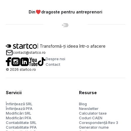
Din
dragoste pentru antreprenori
| Transformă-ți ideea într-o afacere
contact@startco.ro
Despre noi
Contact
©
2026
startco.ro
Servicii
Resurse
Înființează SRL
Blog
Înființează PFA
Newsletter
Modificări SRL
Calculator taxe
Modificări PFA
Coduri CAEN
Contabilitate SRL
Corespondență Rev 3
Contabilitate PFA
Generator nume