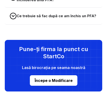
Ce trebuie să fac după ce am închis un PFA?
Pune-ți firma la punct cu
StartCo
Lasă birocrația pe seama noastră
Începe o Modificare