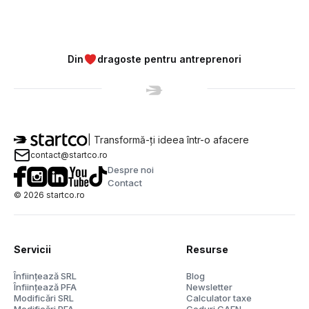
Din
dragoste pentru antreprenori
| Transformă-ți ideea într-o afacere
contact@startco.ro
Despre noi
Contact
©
2026
startco.ro
Servicii
Resurse
Înființează SRL
Blog
Înființează PFA
Newsletter
Modificări SRL
Calculator taxe
Modificări PFA
Coduri CAEN