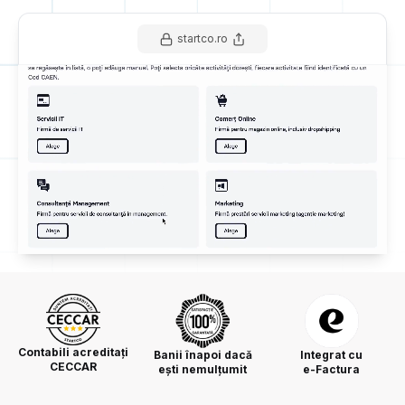
startco.ro
Contabili acreditați
Banii înapoi dacă
Integrat cu
CECCAR
ești nemulțumit
e-Factura